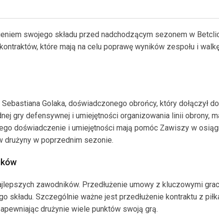
eniem swojego składu przed nadchodzącym sezonem w Betclic 
 kontraktów, które mają na celu poprawę wyników zespołu i walk
 Sebastiana Golaka, doświadczonego obrońcy, który dołączył d
nej gry defensywnej i umiejętności organizowania linii obrony, m
Jego doświadczenie i umiejętności mają pomóc Zawiszy w osiąg
ów drużyny w poprzednim sezonie.
ików
 najlepszych zawodników. Przedłużenie umowy z kluczowymi gra
ego składu. Szczególnie ważne jest przedłużenie kontraktu z pił
zapewniając drużynie wiele punktów swoją grą.