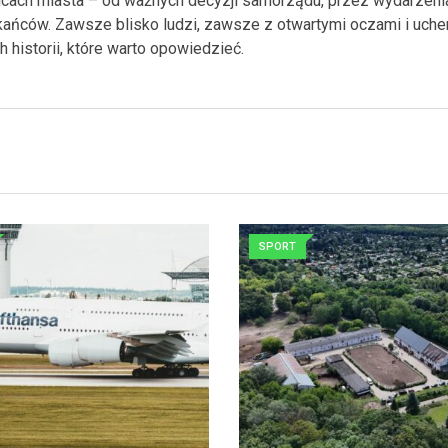
ulicach miasta – od ważnych decyzji samorządu, przez wydarzeni
kańców. Zawsze blisko ludzi, zawsze z otwartymi oczami i uche
 historii, które warto opowiedzieć.
SPORT