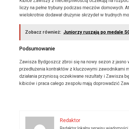
Kibice Zawiszy z niecierpliwością oczekują na rozpoc
liczy na pełne trybuny podczas meczów domowych. At
wielokrotnie dodawał drużynie skrzydeł w trudnych m
Zobacz również:
Juniorzy ruszają po medale 
Podsumowanie
Zawisza Bydgoszcz zbroi się na nowy sezon z jasno wy
przedłużenia kontraktów z kluczowymi zawodnikami maj
działania przyniosą oczekiwane rezultaty i Zawisza
kibiców i praca całego zespołu mają doprowadzić Zaw
Redaktor
Redaktor lokalny serwisu wiadomości b