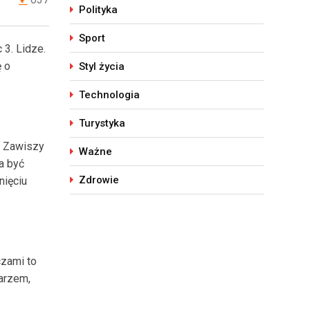
Polityka
Sport
3. Lidze.
ę o
Styl życia
Technologia
Turystyka
o Zawiszy
Ważne
a być
Zdrowie
nięciu
czami to
karzem,