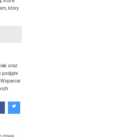
, która
em, który
lak oraz
e podjęte
 Wsparcie
ich.
o dzieje