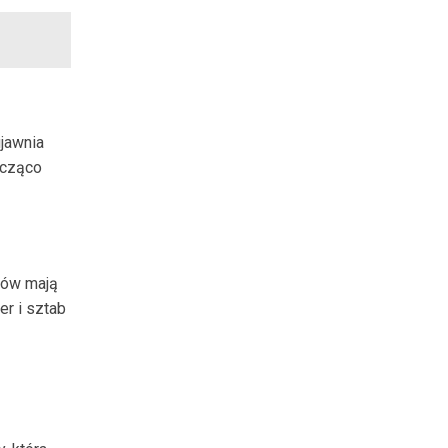
ujawnia
acząco
któw mają
er i sztab