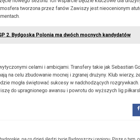
zęcie nowego sezonu. Ich wsparcie będzie kluczowe dla drużyny
mosfera tworzona przez fanów Zawiszy jest nieocenionym atut
omentach.
SGP 2. Bydgoska Polonia ma dwóch mocnych kandydatów
tyczonymi celami i ambicjami. Transfery takie jak Sebastian Go
ą na celu zbudowanie mocnej i zgranej drużyny. Klub wierzy, ż
 będzie mogła świętować sukcesy w nadchodzących rozgrywkach.
iszę do upragnionego awansu i powrotu do wyższych lig piłkarsk
ydgoskie, na co dzień śledzi życie Bydgoszczy i regionu. Pisze o tym, c