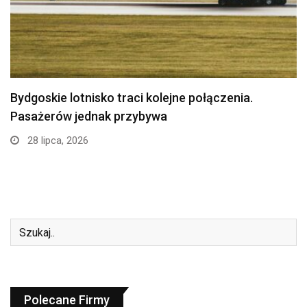
Politechnika Bydgoska przejęła stajnię w
Myślęcinku. Studenci weterynarii…
24 lipca, 2026
Polecane Firmy