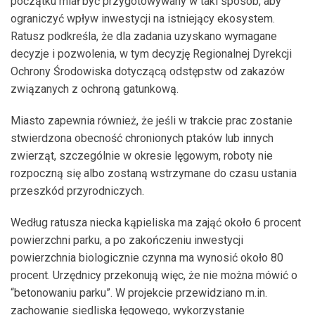
początku miał być przygotowywany w taki sposób, aby
ograniczyć wpływ inwestycji na istniejący ekosystem.
Ratusz podkreśla, że dla zadania uzyskano wymagane
decyzje i pozwolenia, w tym decyzję Regionalnej Dyrekcji
Ochrony Środowiska dotyczącą odstępstw od zakazów
związanych z ochroną gatunkową.
Miasto zapewnia również, że jeśli w trakcie prac zostanie
stwierdzona obecność chronionych ptaków lub innych
zwierząt, szczególnie w okresie lęgowym, roboty nie
rozpoczną się albo zostaną wstrzymane do czasu ustania
przeszkód przyrodniczych.
Według ratusza niecka kąpieliska ma zająć około 6 procent
powierzchni parku, a po zakończeniu inwestycji
powierzchnia biologicznie czynna ma wynosić około 80
procent. Urzędnicy przekonują więc, że nie można mówić o
“betonowaniu parku”. W projekcie przewidziano m.in.
zachowanie siedliska łęgowego, wykorzystanie