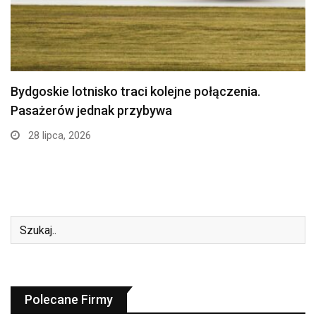
Politechnika Bydgoska przejęła stajnię w
Myślęcinku. Studenci weterynarii…
24 lipca, 2026
Polecane Firmy