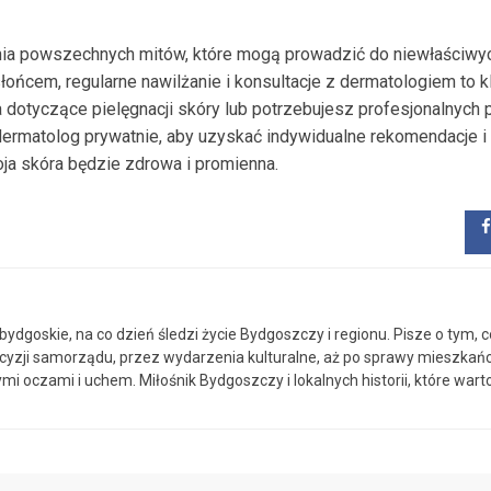
nia powszechnych mitów, które mogą prowadzić do niewłaściwyc
ońcem, regularne nawilżanie i konsultacje z dermatologiem to 
a dotyczące pielęgnacji skóry lub potrzebujesz profesjonalnych 
dermatolog prywatnie, aby uzyskać indywidualne rekomendacje i
ja skóra będzie zdrowa i promienna.
ydgoskie, na co dzień śledzi życie Bydgoszczy i regionu. Pisze o tym, c
ecyzji samorządu, przez wydarzenia kulturalne, aż po sprawy mieszkań
mi oczami i uchem. Miłośnik Bydgoszczy i lokalnych historii, które wart