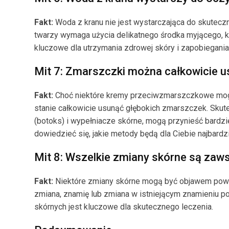
Fakt:
Woda z kranu nie jest wystarczająca do skutecz
twarzy wymaga użycia delikatnego środka myjącego, kt
kluczowe dla utrzymania zdrowej skóry i zapobiegani
Mit 7: Zmarszczki można całkowicie
Fakt:
Choć niektóre kremy przeciwzmarszczkowe mogą p
stanie całkowicie usunąć głębokich zmarszczek. Skute
(botoks) i wypełniacze skórne, mogą przynieść bardzi
dowiedzieć się, jakie metody będą dla Ciebie najbardz
Mit 8: Wszelkie zmiany skórne są zaw
Fakt:
Niektóre zmiany skórne mogą być objawem powa
zmiana, znamię lub zmiana w istniejącym znamieniu 
skórnych jest kluczowe dla skutecznego leczenia.