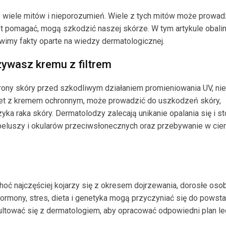
o wiele mitów i nieporozumień. Wiele z tych mitów może prowad
t pomagać, mogą szkodzić naszej skórze. W tym artykule obali
awimy fakty oparte na wiedzy dermatologicznej.
używasz kremu z filtrem
hrony skóry przed szkodliwym działaniem promieniowania UV, ni
wet z kremem ochronnym, może prowadzić do uszkodzeń skóry,
ka raka skóry. Dermatolodzy zalecają unikanie opalania się i s
peluszy i okularów przeciwsłonecznych oraz przebywanie w cie
ć najczęściej kojarzy się z okresem dojrzewania, dorosłe oso
ormony, stres, dieta i genetyka mogą przyczyniać się do powst
sultować się z dermatologiem, aby opracować odpowiedni plan le