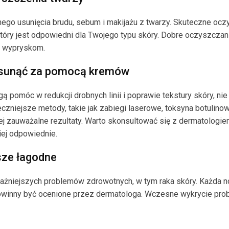
nego usunięcia brudu, sebum i makijażu z twarzy. Skuteczne oc
óry jest odpowiedni dla Twojego typu skóry. Dobre oczyszczani
a wypryskom.
 usunąć za pomocą kremów
omóc w redukcji drobnych linii i poprawie tekstury skóry, nie
czniejsze metody, takie jak zabiegi laserowe, toksyna botulino
ej zauważalne rezultaty. Warto skonsultować się z dermatologie
iej odpowiednie.
sze łagodne
żniejszych problemów zdrowotnych, w tym raka skóry. Każda 
powinny być ocenione przez dermatologa. Wczesne wykrycie pr