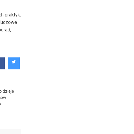
h praktyk.
kluczowe
porad,
o dzieje
ców.
o