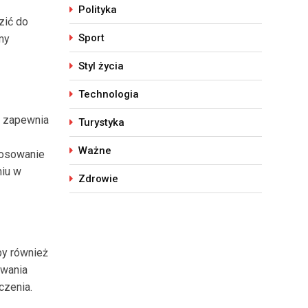
Polityka
zić do
Sport
my
Styl życia
Technologia
e zapewnia
Turystyka
Ważne
tosowanie
niu w
Zdrowie
by również
awania
czenia.