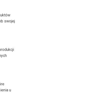
duktów
eb swojej
produkcji
nych
óre
ienia u